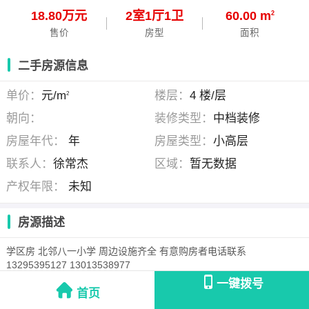
18.80万元
2
室
1
厅
1
卫
60.00 m
2
售价
房型
面积
二手房源信息
单价：
元/m
楼层：
4 楼/层
2
朝向：
装修类型：
中档装修
房屋年代：
年
房屋类型：
小高层
联系人：
徐常杰
区域：
暂无数据
产权年限：
未知
房源描述
学区房 北邻八一小学 周边设施齐全 有意购房者电话联系
13295395127 13013538977
一键拨号
首页
徐常杰
( )